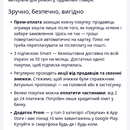
Зручно, безпечно, вигідно
Пром-оплата
захищає кожну покупку: продавець
отримує кошти лише після того, як покупець огляне і
забере замовлення. Щось не так — гроші
повертаються автоматично на картку. Плюс не
треба переплачувати за післяплату на пошті.
З підпискою Smart — безкоштовна доставка по всій
Україні за 50 грн на місяць. Достатньо однієї
покупки, щоб підписка окупилась.
Регулярно проходять
акції від продавців та сезонні
знижки.
Стежимо, щоб знижки були справжніми.
Актуальні пропозиції — на головній або в застосунку.
Великі покупки можна
оплатити частинами
: від 2
до 24 платежів. Потрібен лише кредитний ліміт у
банку.
Додаток Prom
— у топ-3 категорії «Покупки» в App
Store і має понад 10 млн завантажень у Google Play.
Купуйте зі смартфона будь-де і будь-коли.