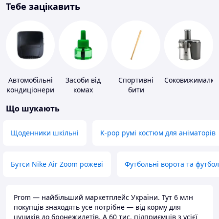
Тебе зацікавить
Автомобільні
Засоби від
Спортивні
Соковижималки
кондиціонери
комах
бити
Що шукають
Щоденники шкільні
K-pop румі костюм для аніматорів
Бутси Nike Air Zoom рожеві
Футбольні ворота та футбо
Prom — найбільший маркетплейс України. Тут 6 млн
покупців знаходять усе потрібне — від корму для
цуциків до бронежилетів. А 60 тис. підприємців з усієї