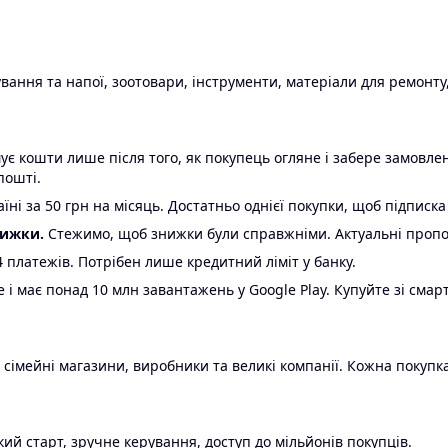
ання та напої, зоотовари, інструменти, матеріали для ремонту,
є кошти лише після того, як покупець огляне і забере замовл
пошті.
ні за 50 грн на місяць. Достатньо однієї покупки, щоб підписка
нижки.
Стежимо, щоб знижки були справжніми. Актуальні пропози
24 платежів. Потрібен лише кредитний ліміт у банку.
e і має понад 10 млн завантажень у Google Play. Купуйте зі смар
 сімейні магазини, виробники та великі компанії. Кожна покупка
ий старт, зручне керування, доступ до мільйонів покупців.