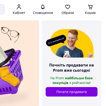
Кабінет
Сповіщення
Обране
Кошик
О! Є замовлення
Почніть продавати на
Prom
вже сьогодні
На
Prom
найбільша база
покупців
з рейтингом
!
Почати продавати