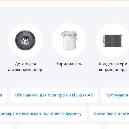
Деталі для
Харчова сіль
Конденсатори
автокондиціонерів
кондиціонера
в
Обкладинка для планера на кільцях А6
Протиударн
нверт на виписку з пологового будинку
Білий бюстгальт