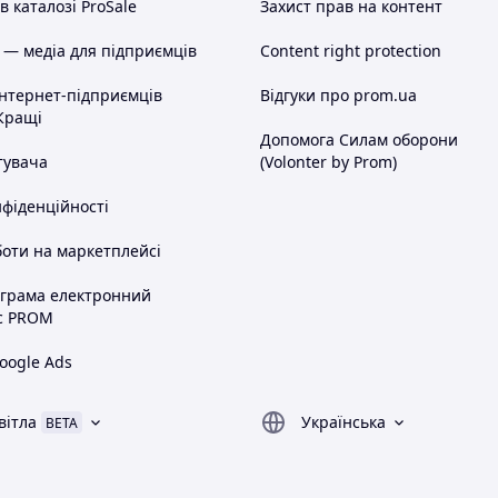
 каталозі ProSale
Захист прав на контент
 — медіа для підприємців
Content right protection
інтернет-підприємців
Відгуки про prom.ua
Кращі
Допомога Силам оборони
тувача
(Volonter by Prom)
нфіденційності
оти на маркетплейсі
ограма електронний
с PROM
oogle Ads
вітла
Українська
BETA