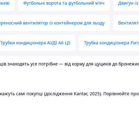
ожеві
Футбольні ворота та футбольний м'яч
Двигун із
реносний вентилятор із контейнером для льоду
Вентилят
Трубки кондиціонера АУДІ А6 Ц5
Трубка кондиціонера Ford
в знаходять усе потрібне — від корму для цуциків до бронежилет
ажуть самі покупці (дослідження Kantar, 2025). Порівнюйте пропо