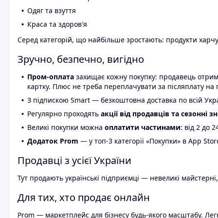
Одяг та взуття
Краса та здоров'я
Серед категорій, що найбільше зростають: продукти харчув
Зручно, безпечно, вигідно
Пром-оплата
захищає кожну покупку: продавець отриму
картку. Плюс не треба переплачувати за післяплату на 
З підпискою Smart — безкоштовна доставка по всій Украї
Регулярно проходять
акції від продавців та сезонні з
Великі покупки можна
оплатити частинами
: від 2 до 
Додаток Prom
— у топ-3 категорії «Покупки» в App Stor
Продавці з усієї України
Тут продають українські підприємці — невеликі майстерні,
Для тих, хто продає онлайн
Prom — маркетплейс для бізнесу будь-якого масштабу. Легк