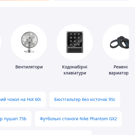
Вентилятори
Кодонабірні
Ремені
клавіатури
вариаторні
ий чохол на Hot 60i
Бюстгальтер без кісточок 95с
ер пушап 75b
Футбольні стоноги Nike Phantom GX2