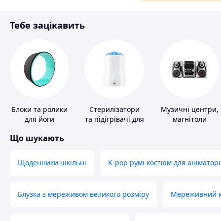
Аксесуари та прикраси
Тебе зацікавить
Матеріали для ремонту
Спорт і відпочинок
Блоки та ролики
Стерилізатори
Музичні центри,
для йоги
та підігрівачі для
магнітоли
дитячого
Що шукають
харчування
Щоденники шкільні
K-pop румі костюм для аніматорі
Блузка з мереживом великого розміру
Мереживний ко