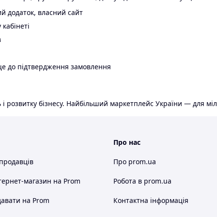
й додаток, власний сайт
 кабінеті
в
ще до підтвердження замовлення
 і розвитку бізнесу. Найбільший маркетплейс України — для міл
Про нас
 продавців
Про prom.ua
тернет-магазин
на Prom
Робота в prom.ua
авати на Prom
Контактна інформація