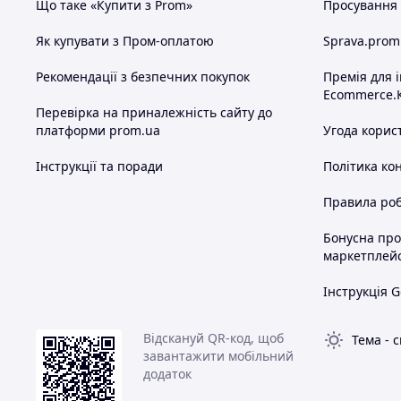
Що таке «Купити з Prom»
Просування в
Як купувати з Пром-оплатою
Sprava.prom
Рекомендації з безпечних покупок
Премія для 
Ecommerce.
Перевірка на приналежність сайту до
платформи prom.ua
Угода корис
Інструкції та поради
Політика ко
Правила роб
Бонусна пр
маркетплей
Інструкція G
Відскануй QR-код, щоб
Тема
-
с
завантажити мобільний
додаток