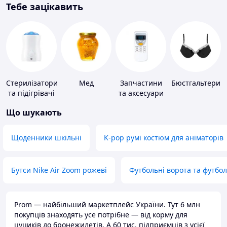
Тебе зацікавить
Стерилізатори
Мед
Запчастини
Бюстгальтери
та підігрівачі
та аксесуари
для дитячого
для побутових
Що шукають
харчування
кондиціонерів
Щоденники шкільні
K-pop румі костюм для аніматорів
Бутси Nike Air Zoom рожеві
Футбольні ворота та футбо
Prom — найбільший маркетплейс України. Тут 6 млн
покупців знаходять усе потрібне — від корму для
цуциків до бронежилетів. А 60 тис. підприємців з усієї