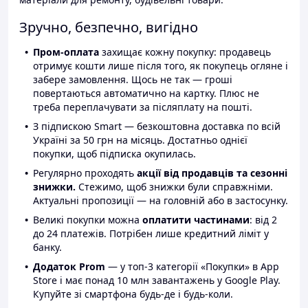
Зручно, безпечно, вигідно
Пром-оплата
захищає кожну покупку: продавець
отримує кошти лише після того, як покупець огляне і
забере замовлення. Щось не так — гроші
повертаються автоматично на картку. Плюс не
треба переплачувати за післяплату на пошті.
З підпискою Smart — безкоштовна доставка по всій
Україні за 50 грн на місяць. Достатньо однієї
покупки, щоб підписка окупилась.
Регулярно проходять
акції від продавців та сезонні
знижки.
Стежимо, щоб знижки були справжніми.
Актуальні пропозиції — на головній або в застосунку.
Великі покупки можна
оплатити частинами
: від 2
до 24 платежів. Потрібен лише кредитний ліміт у
банку.
Додаток Prom
— у топ-3 категорії «Покупки» в App
Store і має понад 10 млн завантажень у Google Play.
Купуйте зі смартфона будь-де і будь-коли.