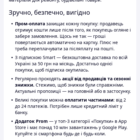
Зручно, безпечно, вигідно
Пром-оплата
захищає кожну покупку: продавець
отримує кошти лише після того, як покупець огляне і
забере замовлення. Щось не так — гроші
повертаються автоматично на картку. Плюс не
треба переплачувати за післяплату на пошті.
З підпискою Smart — безкоштовна доставка по всій
Україні за 50 грн на місяць. Достатньо однієї
покупки, щоб підписка окупилась.
Регулярно проходять
акції від продавців та сезонні
знижки.
Стежимо, щоб знижки були справжніми.
Актуальні пропозиції — на головній або в застосунку.
Великі покупки можна
оплатити частинами
: від 2
до 24 платежів. Потрібен лише кредитний ліміт у
банку.
Додаток Prom
— у топ-3 категорії «Покупки» в App
Store і має понад 10 млн завантажень у Google Play.
Купуйте зі смартфона будь-де і будь-коли.