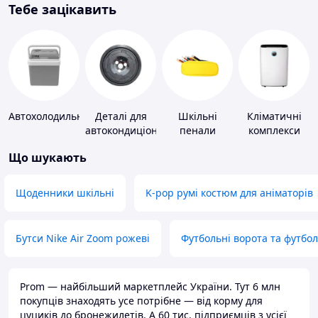
Тебе зацікавить
Автохолодильники
Деталі для
Шкільні
Кліматичні
автокондиціонерів
пенали
комплекси
Що шукають
Щоденники шкільні
K-pop румі костюм для аніматорів
Бутси Nike Air Zoom рожеві
Футбольні ворота та футбо
Prom — найбільший маркетплейс України. Тут 6 млн
покупців знаходять усе потрібне — від корму для
цуциків до бронежилетів. А 60 тис. підприємців з усієї