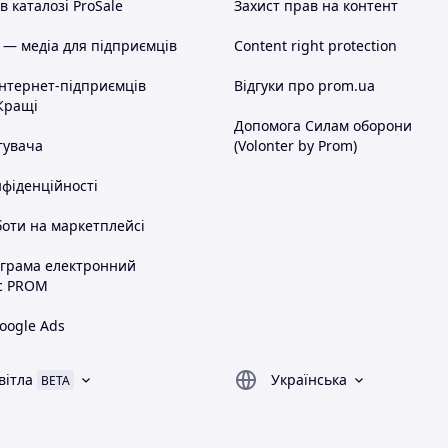
 каталозі ProSale
Захист прав на контент
 — медіа для підприємців
Content right protection
інтернет-підприємців
Відгуки про prom.ua
Кращі
Допомога Силам оборони
тувача
(Volonter by Prom)
нфіденційності
оти на маркетплейсі
ограма електронний
с PROM
oogle Ads
вітла
Українська
BETA