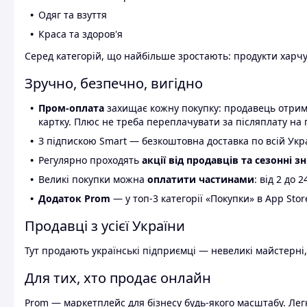
Одяг та взуття
Краса та здоров'я
Серед категорій, що найбільше зростають: продукти харчув
Зручно, безпечно, вигідно
Пром-оплата
захищає кожну покупку: продавець отриму
картку. Плюс не треба переплачувати за післяплату на 
З підпискою Smart — безкоштовна доставка по всій Украї
Регулярно проходять
акції від продавців та сезонні з
Великі покупки можна
оплатити частинами
: від 2 до 
Додаток Prom
— у топ-3 категорії «Покупки» в App Stor
Продавці з усієї України
Тут продають українські підприємці — невеликі майстерні,
Для тих, хто продає онлайн
Prom — маркетплейс для бізнесу будь-якого масштабу. Легк