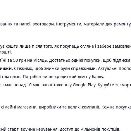
ання та напої, зоотовари, інструменти, матеріали для ремонту,
є кошти лише після того, як покупець огляне і забере замовл
пошті.
ні за 50 грн на місяць. Достатньо однієї покупки, щоб підписка
нижки.
Стежимо, щоб знижки були справжніми. Актуальні пропози
24 платежів. Потрібен лише кредитний ліміт у банку.
e і має понад 10 млн завантажень у Google Play. Купуйте зі смар
 сімейні магазини, виробники та великі компанії. Кожна покупка
ий старт, зручне керування, доступ до мільйонів покупців.