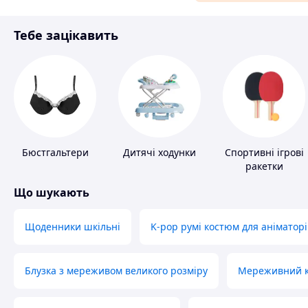
Матеріали для ремонту
Тебе зацікавить
Спорт і відпочинок
Бюстгальтери
Дитячі ходунки
Спортивні ігрові
ракетки
Що шукають
Щоденники шкільні
K-pop румі костюм для аніматорі
Блузка з мереживом великого розміру
Мереживний ко