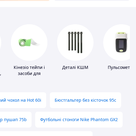
Кінезіо тейпи і
Деталі КШМ
Пульсометри
,
засоби для
тейпування
ий чохол на Hot 60i
Бюстгальтер без кісточок 95с
ер пушап 75b
Футбольні стоноги Nike Phantom GX2