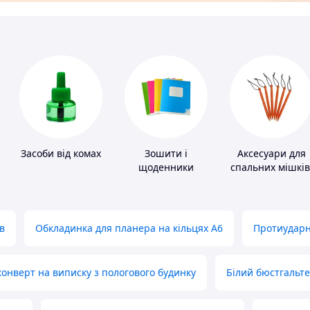
Засоби від комах
Зошити і
Аксесуари для
щоденники
спальних мішків
карематів та
наметів
в
Обкладинка для планера на кільцях А6
Протиударн
нверт на виписку з пологового будинку
Білий бюстгальт