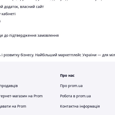
й додаток, власний сайт
 кабінеті
в
ще до підтвердження замовлення
 і розвитку бізнесу. Найбільший маркетплейс України — для міл
Про нас
 продавців
Про prom.ua
тернет-магазин
на Prom
Робота в prom.ua
авати на Prom
Контактна інформація