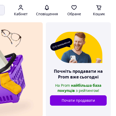
Кабінет
Сповіщення
Обране
Кошик
О! Є замовлення
Почніть продавати на
Prom
вже сьогодні
На
Prom
найбільша база
покупців
з рейтингом
!
Почати продавати