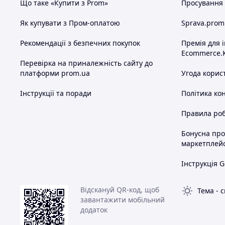
Що таке «Купити з Prom»
Просування в
Як купувати з Пром-оплатою
Sprava.prom
Рекомендації з безпечних покупок
Премія для 
Ecommerce.
Перевірка на приналежність сайту до
платформи prom.ua
Угода корис
Інструкції та поради
Політика ко
Правила роб
Бонусна пр
маркетплей
Інструкція G
Відскануй QR-код, щоб
Тема
-
с
завантажити мобільний
додаток