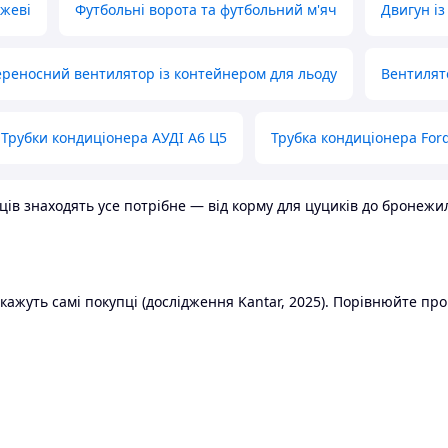
ожеві
Футбольні ворота та футбольний м'яч
Двигун із
реносний вентилятор із контейнером для льоду
Вентилят
Трубки кондиціонера АУДІ А6 Ц5
Трубка кондиціонера Ford
в знаходять усе потрібне — від корму для цуциків до бронежилет
ажуть самі покупці (дослідження Kantar, 2025). Порівнюйте пропо