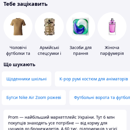
Тебе зацікавить
Чоловічі
Армійські
Засоби для
Жіноча
футболки та
спецсумки і
прання
парфумерія
майки
рюкзаки
Що шукають
Щоденники шкільні
K-pop румі костюм для аніматорів
Бутси Nike Air Zoom рожеві
Футбольні ворота та футбо
Prom — найбільший маркетплейс України. Тут 6 млн
покупців знаходять усе потрібне — від корму для
цуциків до бронежилетів. А 60 тис. підприємців з усієї