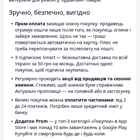
Зручно, безпечно, вигідно
Пром-оплата
захищає кожну покупку: продавець
отримує кошти лише після того, як покупець огляне і
забере замовлення. Щось не так — гроші
повертаються автоматично на картку. Плюс не
треба переплачувати за післяплату на пошті.
З підпискою Smart — безкоштовна доставка по всій
Україні за 50 грн на місяць. Достатньо однієї
покупки, щоб підписка окупилась.
Регулярно проходять
акції від продавців та сезонні
знижки.
Стежимо, щоб знижки були справжніми.
Актуальні пропозиції — на головній або в застосунку.
Великі покупки можна
оплатити частинами
: від 2
до 24 платежів. Потрібен лише кредитний ліміт у
банку.
Додаток Prom
— у топ-3 категорії «Покупки» в App
Store і має понад 10 млн завантажень у Google Play.
Купуйте зі смартфона будь-де і будь-коли.