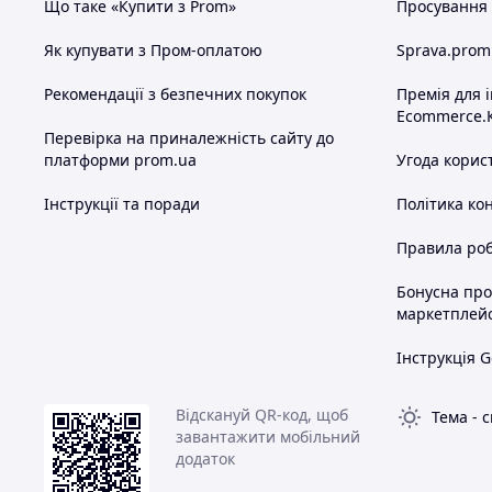
Що таке «Купити з Prom»
Просування в
Як купувати з Пром-оплатою
Sprava.prom
Рекомендації з безпечних покупок
Премія для 
Ecommerce.
Перевірка на приналежність сайту до
платформи prom.ua
Угода корис
Інструкції та поради
Політика ко
Правила роб
Бонусна пр
маркетплей
Інструкція G
Відскануй QR-код, щоб
Тема
-
с
завантажити мобільний
додаток