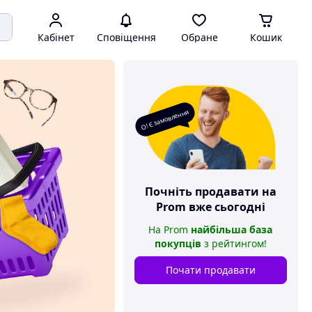
Кабінет
Сповіщення
Обране
Кошик
О! Є замовлення
Почніть продавати на
Prom
вже сьогодні
На
Prom
найбільша база
покупців
з рейтингом
!
Почати продавати