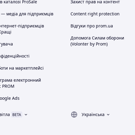
 каталозі ProSale
Захист прав на контент
 — медіа для підприємців
Content right protection
інтернет-підприємців
Відгуки про prom.ua
Кращі
Допомога Силам оборони
тувача
(Volonter by Prom)
нфіденційності
оти на маркетплейсі
ограма електронний
с PROM
oogle Ads
вітла
Українська
BETA