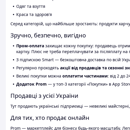
Одяг та взуття
Краса та здоров'я
Серед категорій, що найбільше зростають: продукти харчув
Зручно, безпечно, вигідно
Пром-оплата
захищає кожну покупку: продавець отриму
картку. Плюс не треба переплачувати за післяплату на 
З підпискою Smart — безкоштовна доставка по всій Украї
Регулярно проходять
акції від продавців та сезонні з
Великі покупки можна
оплатити частинами
: від 2 до 
Додаток Prom
— у топ-3 категорії «Покупки» в App Stor
Продавці з усієї України
Тут продають українські підприємці — невеликі майстерні,
Для тих, хто продає онлайн
Prom — маркетплейс для бізнесу будь-якого масштабу. Легк