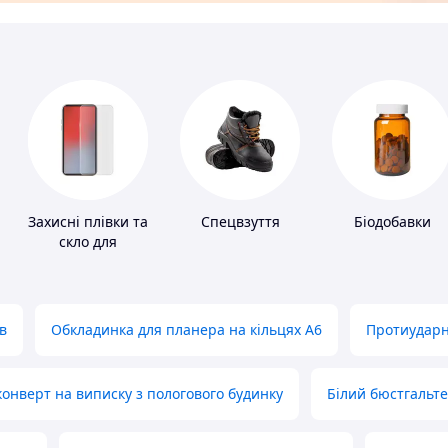
Захисні плівки та
Спецвзуття
Біодобавки
скло для
портативних
пристроїв
в
Обкладинка для планера на кільцях А6
Протиударн
нверт на виписку з пологового будинку
Білий бюстгальт