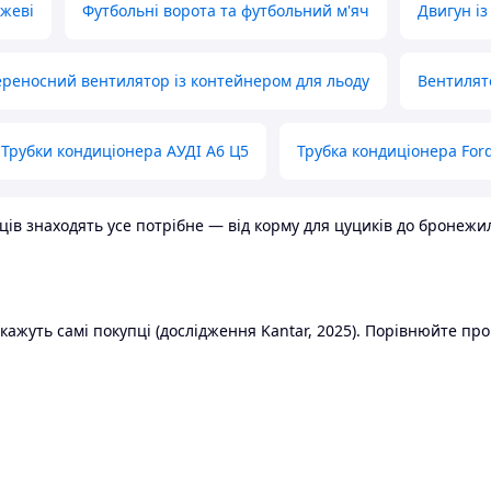
ожеві
Футбольні ворота та футбольний м'яч
Двигун із
реносний вентилятор із контейнером для льоду
Вентилят
Трубки кондиціонера АУДІ А6 Ц5
Трубка кондиціонера Ford
в знаходять усе потрібне — від корму для цуциків до бронежилет
ажуть самі покупці (дослідження Kantar, 2025). Порівнюйте пропо