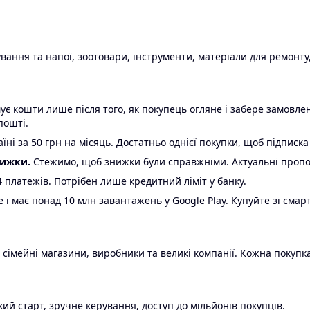
ання та напої, зоотовари, інструменти, матеріали для ремонту,
є кошти лише після того, як покупець огляне і забере замовл
пошті.
ні за 50 грн на місяць. Достатньо однієї покупки, щоб підписка
нижки.
Стежимо, щоб знижки були справжніми. Актуальні пропози
24 платежів. Потрібен лише кредитний ліміт у банку.
e і має понад 10 млн завантажень у Google Play. Купуйте зі смар
 сімейні магазини, виробники та великі компанії. Кожна покупка
ий старт, зручне керування, доступ до мільйонів покупців.