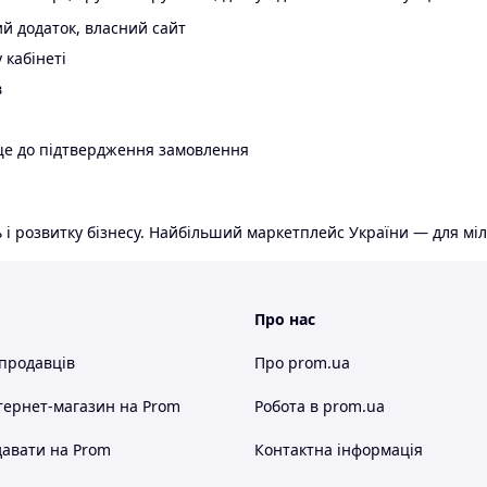
й додаток, власний сайт
 кабінеті
в
ще до підтвердження замовлення
 і розвитку бізнесу. Найбільший маркетплейс України — для міл
Про нас
 продавців
Про prom.ua
тернет-магазин
на Prom
Робота в prom.ua
авати на Prom
Контактна інформація