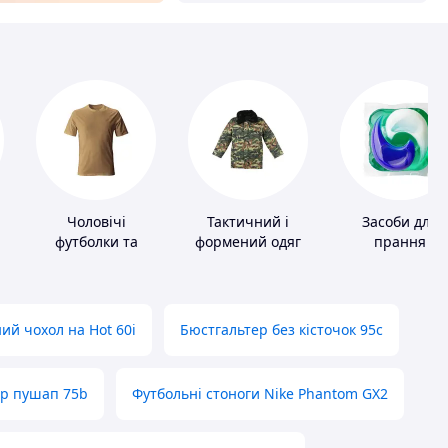
Чоловічі
Тактичний і
Засоби для
футболки та
формений одяг
прання
майки
ий чохол на Hot 60i
Бюстгальтер без кісточок 95с
ер пушап 75b
Футбольні стоноги Nike Phantom GX2