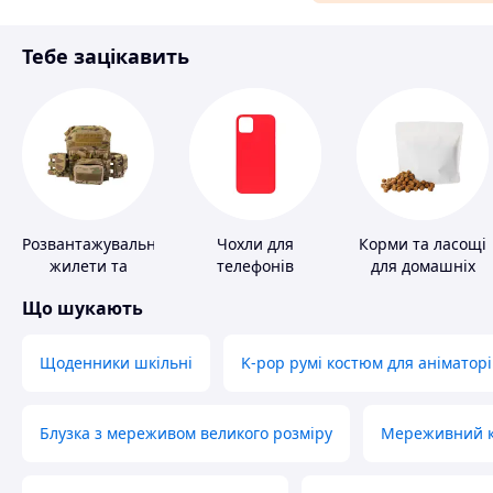
Матеріали для ремонту
Тебе зацікавить
Спорт і відпочинок
Розвантажувальні
Чохли для
Корми та ласощі
жилети та
телефонів
для домашніх
плитоноски без
тварин і птахів
Що шукають
плит
Щоденники шкільні
K-pop румі костюм для аніматорі
Блузка з мереживом великого розміру
Мереживний ко