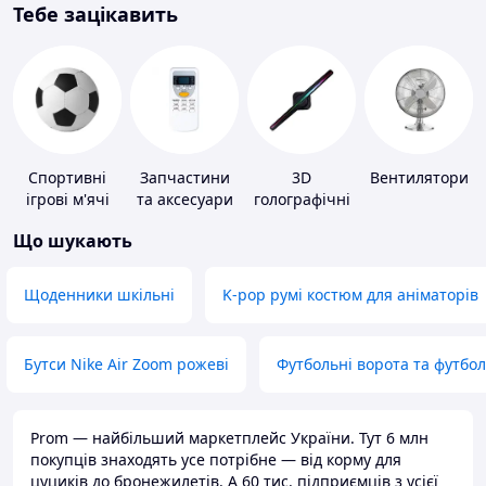
Тебе зацікавить
Спортивні
Запчастини
3D
Вентилятори
ігрові м'ячі
та аксесуари
голографічні
для побутових
пристрої
Що шукають
кондиціонерів
Щоденники шкільні
K-pop румі костюм для аніматорів
Бутси Nike Air Zoom рожеві
Футбольні ворота та футбо
Prom — найбільший маркетплейс України. Тут 6 млн
покупців знаходять усе потрібне — від корму для
цуциків до бронежилетів. А 60 тис. підприємців з усієї