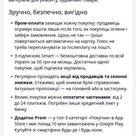
Зручно, безпечно, вигідно
Пром-оплата
захищає кожну покупку: продавець
отримує кошти лише після того, як покупець огляне і
забере замовлення. Щось не так — гроші
повертаються автоматично на картку. Плюс не
треба переплачувати за післяплату на пошті.
З підпискою Smart — безкоштовна доставка по всій
Україні за 50 грн на місяць. Достатньо однієї
покупки, щоб підписка окупилась.
Регулярно проходять
акції від продавців та сезонні
знижки.
Стежимо, щоб знижки були справжніми.
Актуальні пропозиції — на головній або в застосунку.
Великі покупки можна
оплатити частинами
: від 2
до 24 платежів. Потрібен лише кредитний ліміт у
банку.
Додаток Prom
— у топ-3 категорії «Покупки» в App
Store і має понад 10 млн завантажень у Google Play.
Купуйте зі смартфона будь-де і будь-коли.