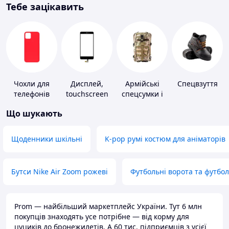
Тебе зацікавить
Чохли для
Дисплей,
Армійські
Спецвзуття
телефонів
touchscreen
спецсумки і
для телефонів
рюкзаки
Що шукають
Щоденники шкільні
K-pop румі костюм для аніматорів
Бутси Nike Air Zoom рожеві
Футбольні ворота та футбо
Prom — найбільший маркетплейс України. Тут 6 млн
покупців знаходять усе потрібне — від корму для
цуциків до бронежилетів. А 60 тис. підприємців з усієї