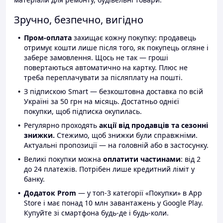
Зручно, безпечно, вигідно
Пром-оплата
захищає кожну покупку: продавець
отримує кошти лише після того, як покупець огляне і
забере замовлення. Щось не так — гроші
повертаються автоматично на картку. Плюс не
треба переплачувати за післяплату на пошті.
З підпискою Smart — безкоштовна доставка по всій
Україні за 50 грн на місяць. Достатньо однієї
покупки, щоб підписка окупилась.
Регулярно проходять
акції від продавців та сезонні
знижки.
Стежимо, щоб знижки були справжніми.
Актуальні пропозиції — на головній або в застосунку.
Великі покупки можна
оплатити частинами
: від 2
до 24 платежів. Потрібен лише кредитний ліміт у
банку.
Додаток Prom
— у топ-3 категорії «Покупки» в App
Store і має понад 10 млн завантажень у Google Play.
Купуйте зі смартфона будь-де і будь-коли.